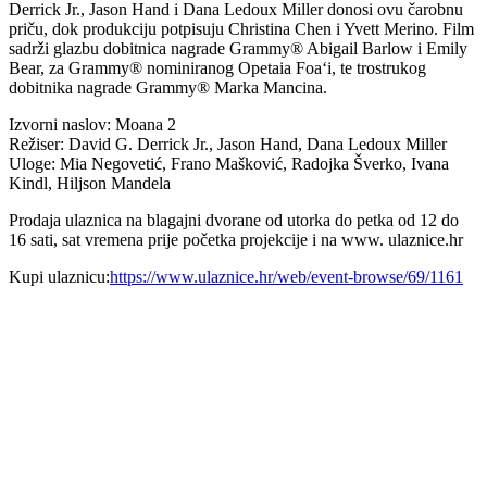
Derrick Jr., Jason Hand i Dana Ledoux Miller donosi ovu čarobnu
priču, dok produkciju potpisuju Christina Chen i Yvett Merino. Film
sadrži glazbu dobitnica nagrade Grammy® Abigail Barlow i Emily
Bear, za Grammy® nominiranog Opetaia Foa‘i, te trostrukog
dobitnika nagrade Grammy® Marka Mancina.
Izvorni naslov: Moana 2
Režiser: David G. Derrick Jr., Jason Hand, Dana Ledoux Miller
Uloge: Mia Negovetić, Frano Mašković, Radojka Šverko, Ivana
Kindl, Hiljson Mandela
Prodaja ulaznica na blagajni dvorane od utorka do petka od 12 do
16 sati, sat vremena prije početka projekcije i na www. ulaznice.hr
Kupi ulaznicu:
https://www.ulaznice.hr/web/event-browse/69/1161