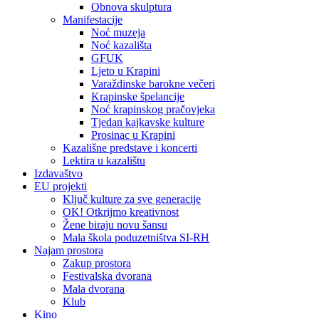
Obnova skulptura
Manifestacije
Noć muzeja
Noć kazališta
GFUK
Ljeto u Krapini
Varaždinske barokne večeri
Krapinske špelancije
Noć krapinskog pračovjeka
Tjedan kajkavske kulture
Prosinac u Krapini
Kazališne predstave i koncerti
Lektira u kazalištu
Izdavaštvo
EU projekti
Ključ kulture za sve generacije
OK! Otkrijmo kreativnost
Žene biraju novu šansu
Mala škola poduzetništva SI-RH
Najam prostora
Zakup prostora
Festivalska dvorana
Mala dvorana
Klub
Kino