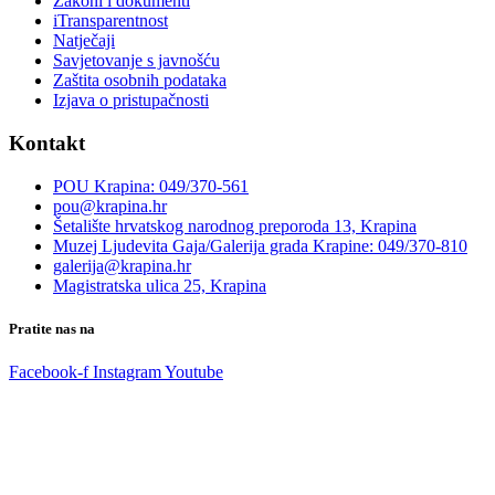
Zakoni i dokumenti
iTransparentnost
Natječaji
Savjetovanje s javnošću
Zaštita osobnih podataka
Izjava o pristupačnosti
Kontakt
POU Krapina: 049/370-561
pou@krapina.hr
Šetalište hrvatskog narodnog preporoda 13, Krapina
Muzej Ljudevita Gaja/Galerija grada Krapine: 049/370-810
galerija@krapina.hr
Magistratska ulica 25, Krapina
Pratite nas na
Facebook-f
Instagram
Youtube