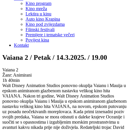
Kino program
Kino mreža
Lektira u kinu
Auto kino Krapina
Kino pod zvijezdama
Filmski festivali
Premijere i tematske večeri
Povijest kina
Kontakt
Vaiana 2 / Petak / 14.3.2025. / 19.00
Vaiana 2
Žanr: Animirani
1h 40min
Walt Disney Animation Studios ponovno okuplja Vaianu i Mauija u
epskom animiranom glazbenom nastavku velikog kino hita
VAIANA. Nakon tri godine, Walt Disney Animation Studios
ponovno okuplja Vaianu i Mauija u epskom animiranom glazbenom
nastavku velikog kino hita VAIANA, na novom, epskom putovanju
uz posadu neočekivanih moreplovaca. Kada primi iznenadni poziv
svojih predaka, Vaiana se mora otisnuti u daleke krajeve Oceanije i
suočiti se s opasnostima i izgubljenim morskim prostranstvima u
avanturi kakvu nikada prije nije doživjela. Redateljski trojac David