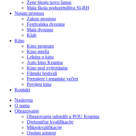
Žene biraju novu šansu
Mala škola poduzetništva SI-RH
Najam prostora
Zakup prostora
Festivalska dvorana
Mala dvorana
Klub
Kino
Kino program
Kino mreža
Lektira u kinu
Auto kino Krapina
Kino pod zvijezdama
Filmski festivali
Premijere i tematske večeri
Povijest kina
Kontakt
Naslovna
O nama
Obrazovanje
Obrazovanja odraslih u POU Krapina
Djelomične kvalifikacije
Mikrokvalifikacije
Osobni asistent