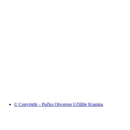
© Copyright – Pučko Otvoreno Učilište Krapina