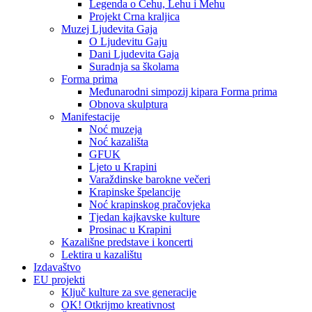
Legenda o Čehu, Lehu i Mehu
Projekt Crna kraljica
Muzej Ljudevita Gaja
O Ljudevitu Gaju
Dani Ljudevita Gaja
Suradnja sa školama
Forma prima
Međunarodni simpozij kipara Forma prima
Obnova skulptura
Manifestacije
Noć muzeja
Noć kazališta
GFUK
Ljeto u Krapini
Varaždinske barokne večeri
Krapinske špelancije
Noć krapinskog pračovjeka
Tjedan kajkavske kulture
Prosinac u Krapini
Kazališne predstave i koncerti
Lektira u kazalištu
Izdavaštvo
EU projekti
Ključ kulture za sve generacije
OK! Otkrijmo kreativnost