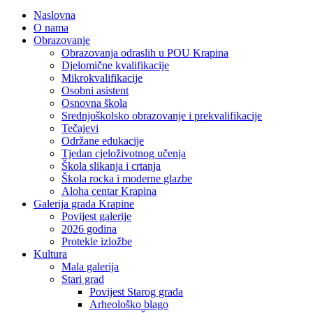
Naslovna
O nama
Obrazovanje
Obrazovanja odraslih u POU Krapina
Djelomične kvalifikacije
Mikrokvalifikacije
Osobni asistent
Osnovna škola
Srednjoškolsko obrazovanje i prekvalifikacije
Tečajevi
Održane edukacije
Tjedan cjeloživotnog učenja
Škola slikanja i crtanja
Škola rocka i moderne glazbe
Aloha centar Krapina
Galerija grada Krapine
Povijest galerije
2026 godina
Protekle izložbe
Kultura
Mala galerija
Stari grad
Povijest Starog grada
Arheološko blago