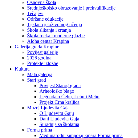
Osnovna škola
Srednjoškolsko obrazovanje i prekvalifikacije
Tečajevi
Održane edukacije
Tjedan cjeloživotnog učenja
Škola slikanja i crtanja
Škola rocka i moderne glazbe
Aloha centar Krapina
Galerija grada Krapine
Povijest galerije
2026 godina
Protekle izložbe
Kultura
Mala galerija
Stari grad
Povijest Starog grada
Arheološko blago
Legenda o Čehu, Lehu i Mehu
Projekt Crna kraljica
Muzej Ljudevita Gaja
O Ljudevitu Gaju
Dani Ljudevita Gaja
Suradnja sa školama
Forma prima
Međunarodni simpozij kipara Forma prima