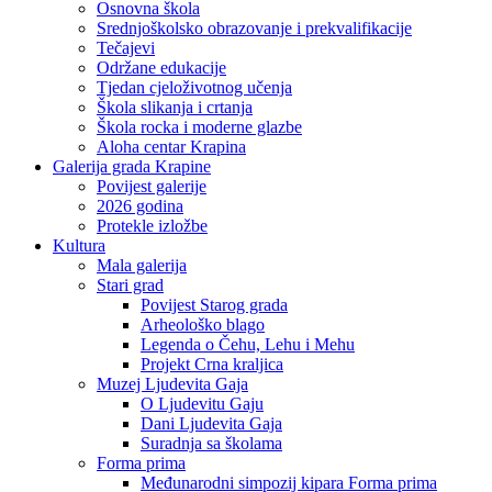
Osnovna škola
Srednjoškolsko obrazovanje i prekvalifikacije
Tečajevi
Održane edukacije
Tjedan cjeloživotnog učenja
Škola slikanja i crtanja
Škola rocka i moderne glazbe
Aloha centar Krapina
Galerija grada Krapine
Povijest galerije
2026 godina
Protekle izložbe
Kultura
Mala galerija
Stari grad
Povijest Starog grada
Arheološko blago
Legenda o Čehu, Lehu i Mehu
Projekt Crna kraljica
Muzej Ljudevita Gaja
O Ljudevitu Gaju
Dani Ljudevita Gaja
Suradnja sa školama
Forma prima
Međunarodni simpozij kipara Forma prima