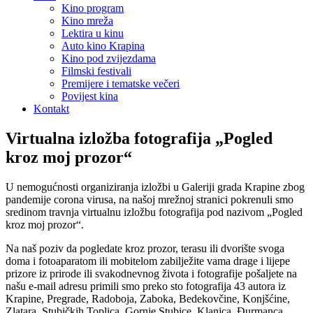
Kino program
Kino mreža
Lektira u kinu
Auto kino Krapina
Kino pod zvijezdama
Filmski festivali
Premijere i tematske večeri
Povijest kina
Kontakt
Virtualna izložba fotografija „Pogled
kroz moj prozor“
U nemogućnosti organiziranja izložbi u Galeriji grada Krapine zbog
pandemije corona virusa, na našoj mrežnoj stranici pokrenuli smo
sredinom travnja virtualnu izložbu fotografija pod nazivom „Pogled
kroz moj prozor“.
Na naš poziv da pogledate kroz prozor, terasu ili dvorište svoga
doma i fotoaparatom ili mobitelom zabilježite vama drage i lijepe
prizore iz prirode ili svakodnevnog života i fotografije pošaljete na
našu e-mail adresu primili smo preko sto fotografija 43 autora iz
Krapine, Pregrade, Radoboja, Zaboka, Bedekovčine, Konjšćine,
Zlatara, Stubičkih Toplica, Gornje Stubice, Klanjca, Đurmanca,