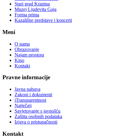
Stari grad Krapina
Muzej Ljudevita Gaja
Forma prima
Kazališne predstave i koncerti
Meni
O nama
Obrazovanje
Najam prostora
Kino
Kontakt
Pravne informacije
Javna nabava
Zakoni i dokumenti
iTransparentnost
Natječaji
Savjetovanje s javnošću
Zaštita osobnih podataka
Izjava o pristupačnosti
Kontakt