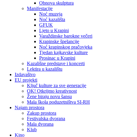
Obnova skulptura
Manifestacije
Noć muzeja
Noć kazališta
GFUK
Ljeto u Krapini
Varaždinske barokne večeri
Krapinske špelancije
Noć krapinskog pračovjeka
Tjedan kajkavske kulture
Prosinac u Krapini
Kazališne predstave i koncerti
Lektira u kazalištu
Izdavaštvo
EU projekti
Ključ kulture za sve generacije
OK! Otkrijmo kreativnost
Žene biraju novu šansu
Mala škola poduzetništva SI-RH
Najam prostora
Zakup prostora
Festivalska dvorana
Mala dvorana
Klub
Kino