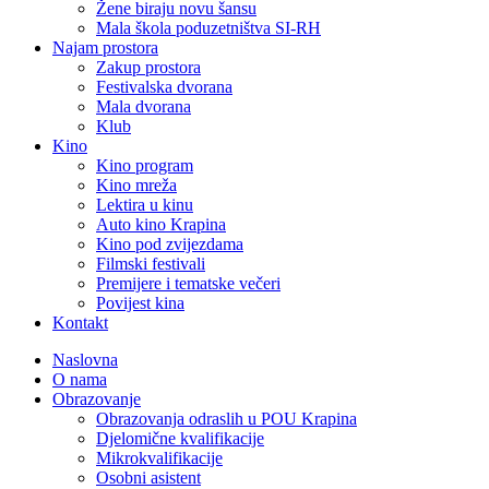
Žene biraju novu šansu
Mala škola poduzetništva SI-RH
Najam prostora
Zakup prostora
Festivalska dvorana
Mala dvorana
Klub
Kino
Kino program
Kino mreža
Lektira u kinu
Auto kino Krapina
Kino pod zvijezdama
Filmski festivali
Premijere i tematske večeri
Povijest kina
Kontakt
Naslovna
O nama
Obrazovanje
Obrazovanja odraslih u POU Krapina
Djelomične kvalifikacije
Mikrokvalifikacije
Osobni asistent