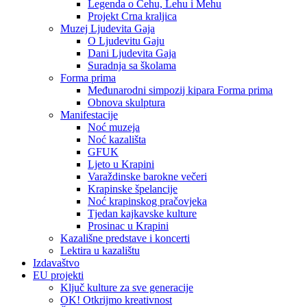
Legenda o Čehu, Lehu i Mehu
Projekt Crna kraljica
Muzej Ljudevita Gaja
O Ljudevitu Gaju
Dani Ljudevita Gaja
Suradnja sa školama
Forma prima
Međunarodni simpozij kipara Forma prima
Obnova skulptura
Manifestacije
Noć muzeja
Noć kazališta
GFUK
Ljeto u Krapini
Varaždinske barokne večeri
Krapinske špelancije
Noć krapinskog pračovjeka
Tjedan kajkavske kulture
Prosinac u Krapini
Kazališne predstave i koncerti
Lektira u kazalištu
Izdavaštvo
EU projekti
Ključ kulture za sve generacije
OK! Otkrijmo kreativnost