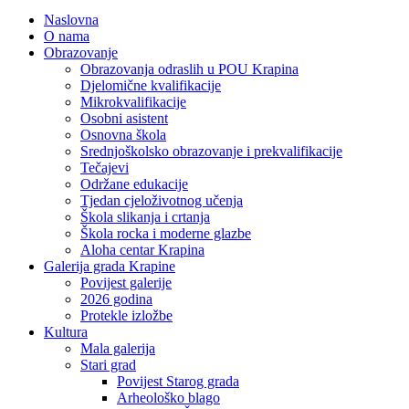
Naslovna
O nama
Obrazovanje
Obrazovanja odraslih u POU Krapina
Djelomične kvalifikacije
Mikrokvalifikacije
Osobni asistent
Osnovna škola
Srednjoškolsko obrazovanje i prekvalifikacije
Tečajevi
Održane edukacije
Tjedan cjeloživotnog učenja
Škola slikanja i crtanja
Škola rocka i moderne glazbe
Aloha centar Krapina
Galerija grada Krapine
Povijest galerije
2026 godina
Protekle izložbe
Kultura
Mala galerija
Stari grad
Povijest Starog grada
Arheološko blago