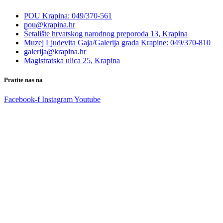
POU Krapina: 049/370-561
pou@krapina.hr
Šetalište hrvatskog narodnog preporoda 13, Krapina
Muzej Ljudevita Gaja/Galerija grada Krapine: 049/370-810
galerija@krapina.hr
Magistratska ulica 25, Krapina
Pratite nas na
Facebook-f
Instagram
Youtube