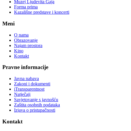
Muzej Ljudevita Gaja
Forma prima
Kazališne predstave i koncerti
Meni
O nama
Obrazovanje
Najam prostora
Kino
Kontakt
Pravne informacije
Javna nabava
Zakoni i dokumenti
iTransparentnost
Natječaji
Savjetovanje s javnošću
Zaštita osobnih podataka
Izjava o pristupačnosti
Kontakt