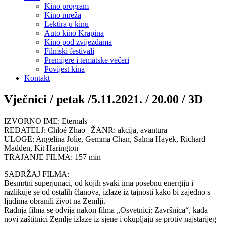
Kino program
Kino mreža
Lektira u kinu
Auto kino Krapina
Kino pod zvijezdama
Filmski festivali
Premijere i tematske večeri
Povijest kina
Kontakt
Vječnici / petak /5.11.2021. / 20.00 / 3D
IZVORNO IME: Eternals
REDATELJ: Chloé Zhao | ŽANR: akcija, avantura
ULOGE: Angelina Jolie, Gemma Chan, Salma Hayek, Richard
Madden, Kit Harington
TRAJANJE FILMA: 157 min
SADRŽAJ FILMA:
Besmrtni superjunaci, od kojih svaki ima posebnu energiju i
razlikuje se od ostalih članova, izlaze iz tajnosti kako bi zajedno s
ljudima obranili život na Zemlji.
Radnja filma se odvija nakon filma „Osvetnici: Završnica“, kada
novi zaštitnici Zemlje izlaze iz sjene i okupljaju se protiv najstarijeg