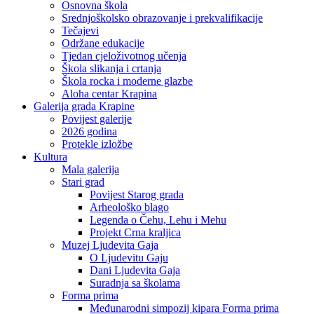
Osnovna škola
Srednjoškolsko obrazovanje i prekvalifikacije
Tečajevi
Održane edukacije
Tjedan cjeloživotnog učenja
Škola slikanja i crtanja
Škola rocka i moderne glazbe
Aloha centar Krapina
Galerija grada Krapine
Povijest galerije
2026 godina
Protekle izložbe
Kultura
Mala galerija
Stari grad
Povijest Starog grada
Arheološko blago
Legenda o Čehu, Lehu i Mehu
Projekt Crna kraljica
Muzej Ljudevita Gaja
O Ljudevitu Gaju
Dani Ljudevita Gaja
Suradnja sa školama
Forma prima
Međunarodni simpozij kipara Forma prima