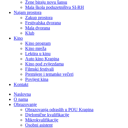
Žene biraju novu šansu
Mala škola poduzetništva SI-RH
Najam prostora
Zakup prostora
Festivalska dvorana
Mala dvorana
Klub
Kino
Kino program
Kino mreža
Lektira u kinu
Auto kino Krapina
Kino pod zvijezdama
Filmski festivali
Premijere i tematske večeri
Povijest kina
Kontakt
Naslovna
O nama
Obrazovanje
Obrazovanja odraslih u POU Krapina
Djelomične kvalifikacije
Mikrokvalifikacije
Osobni asistent