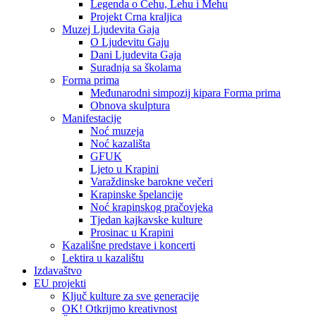
Legenda o Čehu, Lehu i Mehu
Projekt Crna kraljica
Muzej Ljudevita Gaja
O Ljudevitu Gaju
Dani Ljudevita Gaja
Suradnja sa školama
Forma prima
Međunarodni simpozij kipara Forma prima
Obnova skulptura
Manifestacije
Noć muzeja
Noć kazališta
GFUK
Ljeto u Krapini
Varaždinske barokne večeri
Krapinske špelancije
Noć krapinskog pračovjeka
Tjedan kajkavske kulture
Prosinac u Krapini
Kazališne predstave i koncerti
Lektira u kazalištu
Izdavaštvo
EU projekti
Ključ kulture za sve generacije
OK! Otkrijmo kreativnost