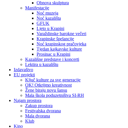
Obnova skulptura
Manifestacije
Noć muzeja
Noć kazališta
GFUK
Ljeto u Krapini
Varaždinske barokne večeri
Krapinske špelancije
Noć krapinskog pračovjeka
Tjedan kajkavske kulture
Prosinac u Krapini
Kazališne predstave i koncerti
Lektira u kazalištu
Izdavaštvo
EU projekti
Ključ kulture za sve generacije
OK! Otkrijmo kreativnost
Žene biraju novu šansu
Mala škola poduzetništva SI-RH
Najam prostora
Zakup prostora
Festivalska dvorana
Mala dvorana
Klub
Kino