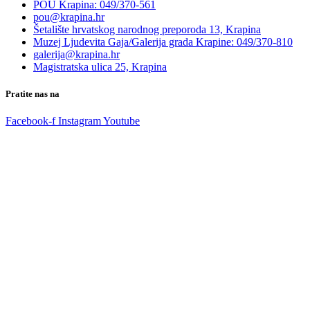
POU Krapina: 049/370-561
pou@krapina.hr
Šetalište hrvatskog narodnog preporoda 13, Krapina
Muzej Ljudevita Gaja/Galerija grada Krapine: 049/370-810
galerija@krapina.hr
Magistratska ulica 25, Krapina
Pratite nas na
Facebook-f
Instagram
Youtube