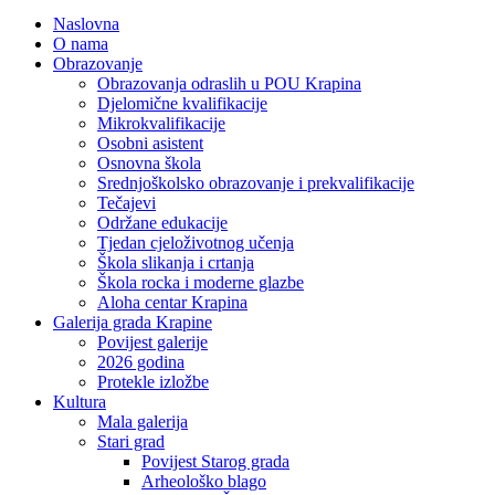
Naslovna
O nama
Obrazovanje
Obrazovanja odraslih u POU Krapina
Djelomične kvalifikacije
Mikrokvalifikacije
Osobni asistent
Osnovna škola
Srednjoškolsko obrazovanje i prekvalifikacije
Tečajevi
Održane edukacije
Tjedan cjeloživotnog učenja
Škola slikanja i crtanja
Škola rocka i moderne glazbe
Aloha centar Krapina
Galerija grada Krapine
Povijest galerije
2026 godina
Protekle izložbe
Kultura
Mala galerija
Stari grad
Povijest Starog grada
Arheološko blago