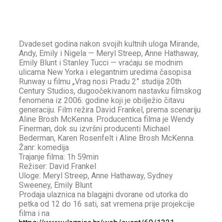
Dvadeset godina nakon svojih kultnih uloga Mirande,
Andy, Emily i Nigela — Meryl Streep, Anne Hathaway,
Emily Blunt i Stanley Tucci — vraćaju se modnim
ulicama New Yorka i elegantnim uredima časopisa
Runway u filmu „Vrag nosi Pradu 2” studija 20th
Century Studios, dugoočekivanom nastavku filmskog
fenomena iz 2006. godine koji je obilježio čitavu
generaciju. Film režira David Frankel, prema scenariju
Aline Brosh McKenna. Producentica filma je Wendy
Finerman, dok su izvršni producenti Michael
Bederman, Karen Rosenfelt i Aline Brosh McKenna.
Žanr: komedija
Trajanje filma: 1h 59min
Režiser: David Frankel
Uloge: Meryl Streep, Anne Hathaway, Sydney
Sweeney, Emily Blunt
Prodaja ulaznica na blagajni dvorane od utorka do
petka od 12 do 16 sati, sat vremena prije projekcije
filma i na