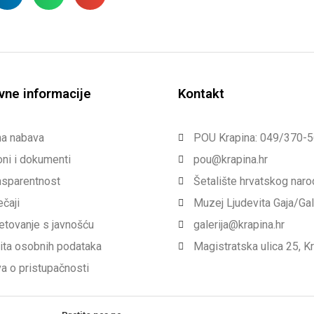
vne informacije
Kontakt
na nabava
POU Krapina: 049/370-
ni i dokumenti
pou@krapina.hr
nsparentnost
Šetalište hrvatskog nar
ečaji
Muzej Ljudevita Gaja/Ga
etovanje s javnošću
galerija@krapina.hr
ita osobnih podataka
Magistratska ulica 25, K
va o pristupačnosti