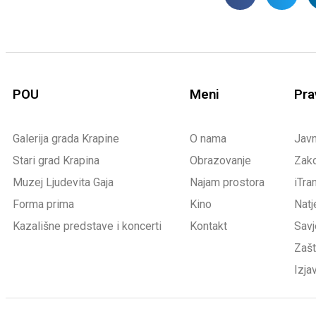
POU
Meni
Pra
Galerija grada Krapine
O nama
Jav
Stari grad Krapina
Obrazovanje
Zako
Muzej Ljudevita Gaja
Najam prostora
iTra
Forma prima
Kino
Natj
Kazališne predstave i koncerti
Kontakt
Savj
Zašt
Izja