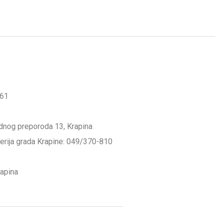
561
odnog preporoda 13, Krapina
lerija grada Krapine: 049/370-810
rapina