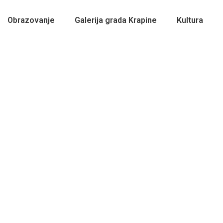
Obrazovanje
Galerija grada Krapine
Kultura
bavljanje poslove samostalnog knjigovođ