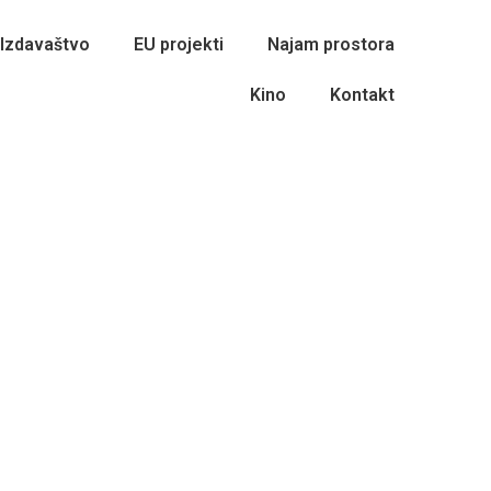
Izdavaštvo
EU projekti
Najam prostora
Kino
Kontakt
e – 5.6.2020.