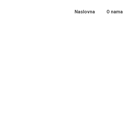
Naslovna
O nama
Završeno osposobljavanje za o