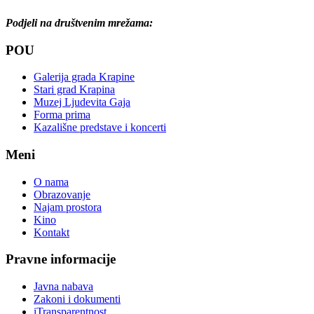
Podjeli na društvenim mrežama:
POU
Galerija grada Krapine
Stari grad Krapina
Muzej Ljudevita Gaja
Forma prima
Kazališne predstave i koncerti
Meni
O nama
Obrazovanje
Najam prostora
Kino
Kontakt
Pravne informacije
Javna nabava
Zakoni i dokumenti
iTransparentnost