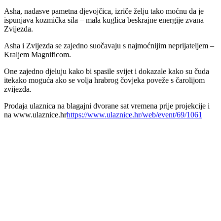
Asha, nadasve pametna djevojčica, izriče želju tako moćnu da je
ispunjava kozmička sila – mala kuglica beskrajne energije zvana
Zvijezda.
Asha i Zvijezda se zajedno suočavaju s najmoćnijim neprijateljem –
Kraljem Magnificom.
One zajedno djeluju kako bi spasile svijet i dokazale kako su čuda
itekako moguća ako se volja hrabrog čovjeka poveže s čarolijom
zvijezda.
Prodaja ulaznica na blagajni dvorane sat vremena prije projekcije i
na www.ulaznice.hr
https://www.ulaznice.hr/web/event/69/1061