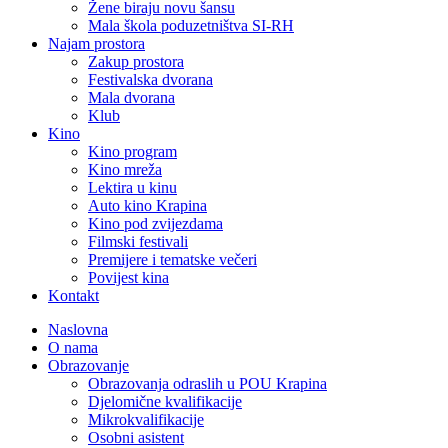
Žene biraju novu šansu
Mala škola poduzetništva SI-RH
Najam prostora
Zakup prostora
Festivalska dvorana
Mala dvorana
Klub
Kino
Kino program
Kino mreža
Lektira u kinu
Auto kino Krapina
Kino pod zvijezdama
Filmski festivali
Premijere i tematske večeri
Povijest kina
Kontakt
Naslovna
O nama
Obrazovanje
Obrazovanja odraslih u POU Krapina
Djelomične kvalifikacije
Mikrokvalifikacije
Osobni asistent