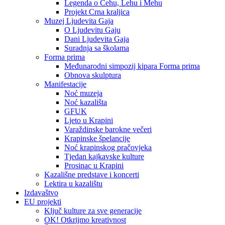
Legenda o Čehu, Lehu i Mehu
Projekt Crna kraljica
Muzej Ljudevita Gaja
O Ljudevitu Gaju
Dani Ljudevita Gaja
Suradnja sa školama
Forma prima
Međunarodni simpozij kipara Forma prima
Obnova skulptura
Manifestacije
Noć muzeja
Noć kazališta
GFUK
Ljeto u Krapini
Varaždinske barokne večeri
Krapinske špelancije
Noć krapinskog pračovjeka
Tjedan kajkavske kulture
Prosinac u Krapini
Kazališne predstave i koncerti
Lektira u kazalištu
Izdavaštvo
EU projekti
Ključ kulture za sve generacije
OK! Otkrijmo kreativnost