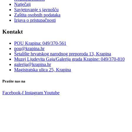
Natječaji
Savjetovanje s javnošću
Zaštita osobnih podataka
Izjava o pristupačnosti
Kontakt
POU Krapina: 049/370-561
pou@krapina.hr
Šetalište hrvatskog narodnog preporoda 13, Krapina
Muzej Ljudevita Gaja/Galerija grada Krapine: 049/370-810
galerija@krapina.hr
Magistratska ulica 25, Krapina
Pratite nas na
Facebook-f
Instagram
Youtube