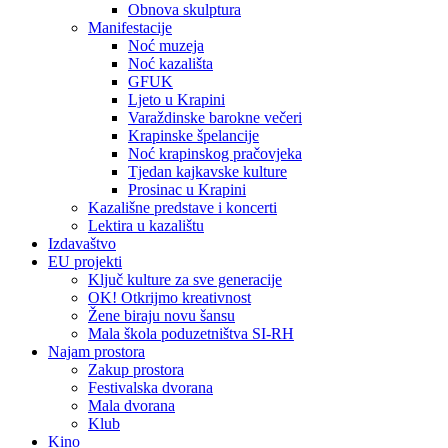
Obnova skulptura
Manifestacije
Noć muzeja
Noć kazališta
GFUK
Ljeto u Krapini
Varaždinske barokne večeri
Krapinske špelancije
Noć krapinskog pračovjeka
Tjedan kajkavske kulture
Prosinac u Krapini
Kazališne predstave i koncerti
Lektira u kazalištu
Izdavaštvo
EU projekti
Ključ kulture za sve generacije
OK! Otkrijmo kreativnost
Žene biraju novu šansu
Mala škola poduzetništva SI-RH
Najam prostora
Zakup prostora
Festivalska dvorana
Mala dvorana
Klub
Kino