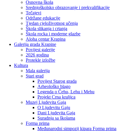
Osnovna škola
Srednjoškolsko obrazovanje i prekvalifikacije
Tečajevi
Održane edukacije
Tjedan cjeloživotnog učenja
Škola slikanja i crtanja
Škola rocka i moderne glazbe
Aloha centar Krapina
Galerija grada Krapine
Povijest galerije
2026 godina
Protekle izložbe
Kultura
Mala galerija
Stari grad
Povijest Starog grada
Arheološko blago
Legenda o Čehu, Lehu i Mehu
Projekt Crna kraljica
Muzej Ljudevita Gaja
O Ljudevitu Gaju
Dani Ljudevita Gaja
Suradnja sa školama
Forma prima
Međunarodni simpozij kipara Forma prima