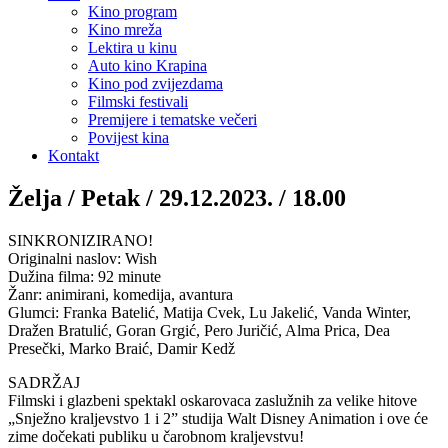
Kino program
Kino mreža
Lektira u kinu
Auto kino Krapina
Kino pod zvijezdama
Filmski festivali
Premijere i tematske večeri
Povijest kina
Kontakt
Želja / Petak / 29.12.2023. / 18.00
SINKRONIZIRANO!
Originalni naslov: Wish
Dužina filma: 92 minute
Žanr: animirani, komedija, avantura
Glumci: Franka Batelić, Matija Cvek, Lu Jakelić, Vanda Winter,
Dražen Bratulić, Goran Grgić, Pero Juričić, Alma Prica, Dea
Presečki, Marko Braić, Damir Kedž
SADRŽAJ
Filmski i glazbeni spektakl oskarovaca zaslužnih za velike hitove
„Snježno kraljevstvo 1 i 2” studija Walt Disney Animation i ove će
zime dočekati publiku u čarobnom kraljevstvu!