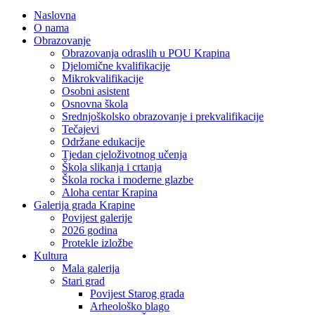
Naslovna
O nama
Obrazovanje
Obrazovanja odraslih u POU Krapina
Djelomične kvalifikacije
Mikrokvalifikacije
Osobni asistent
Osnovna škola
Srednjoškolsko obrazovanje i prekvalifikacije
Tečajevi
Održane edukacije
Tjedan cjeloživotnog učenja
Škola slikanja i crtanja
Škola rocka i moderne glazbe
Aloha centar Krapina
Galerija grada Krapine
Povijest galerije
2026 godina
Protekle izložbe
Kultura
Mala galerija
Stari grad
Povijest Starog grada
Arheološko blago