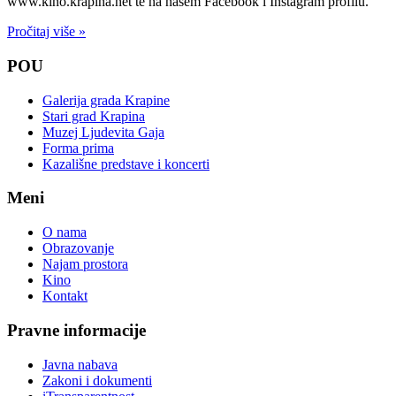
www.kino.krapina.net te na našem Facebook i Instagram profilu.
Pročitaj više »
POU
Galerija grada Krapine
Stari grad Krapina
Muzej Ljudevita Gaja
Forma prima
Kazališne predstave i koncerti
Meni
O nama
Obrazovanje
Najam prostora
Kino
Kontakt
Pravne informacije
Javna nabava
Zakoni i dokumenti