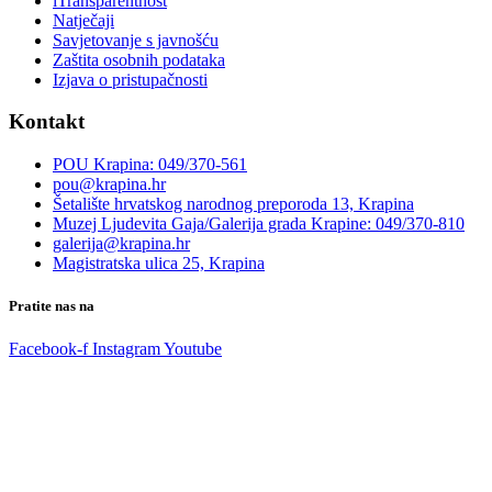
iTransparentnost
Natječaji
Savjetovanje s javnošću
Zaštita osobnih podataka
Izjava o pristupačnosti
Kontakt
POU Krapina: 049/370-561
pou@krapina.hr
Šetalište hrvatskog narodnog preporoda 13, Krapina
Muzej Ljudevita Gaja/Galerija grada Krapine: 049/370-810
galerija@krapina.hr
Magistratska ulica 25, Krapina
Pratite nas na
Facebook-f
Instagram
Youtube