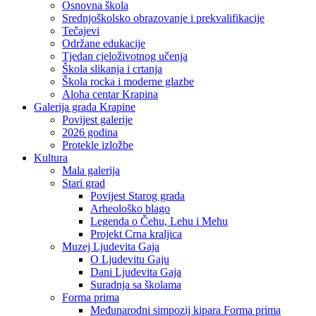
Osnovna škola
Srednjoškolsko obrazovanje i prekvalifikacije
Tečajevi
Održane edukacije
Tjedan cjeloživotnog učenja
Škola slikanja i crtanja
Škola rocka i moderne glazbe
Aloha centar Krapina
Galerija grada Krapine
Povijest galerije
2026 godina
Protekle izložbe
Kultura
Mala galerija
Stari grad
Povijest Starog grada
Arheološko blago
Legenda o Čehu, Lehu i Mehu
Projekt Crna kraljica
Muzej Ljudevita Gaja
O Ljudevitu Gaju
Dani Ljudevita Gaja
Suradnja sa školama
Forma prima
Međunarodni simpozij kipara Forma prima