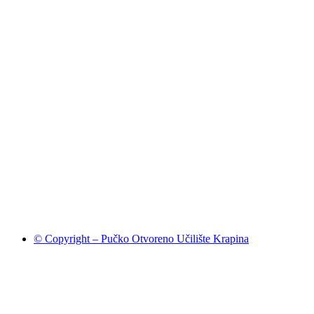
© Copyright – Pučko Otvoreno Učilište Krapina