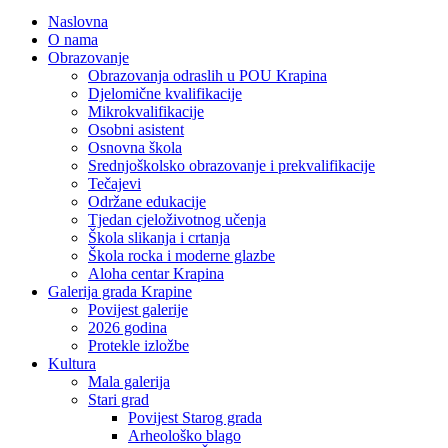
Naslovna
O nama
Obrazovanje
Obrazovanja odraslih u POU Krapina
Djelomične kvalifikacije
Mikrokvalifikacije
Osobni asistent
Osnovna škola
Srednjoškolsko obrazovanje i prekvalifikacije
Tečajevi
Održane edukacije
Tjedan cjeloživotnog učenja
Škola slikanja i crtanja
Škola rocka i moderne glazbe
Aloha centar Krapina
Galerija grada Krapine
Povijest galerije
2026 godina
Protekle izložbe
Kultura
Mala galerija
Stari grad
Povijest Starog grada
Arheološko blago