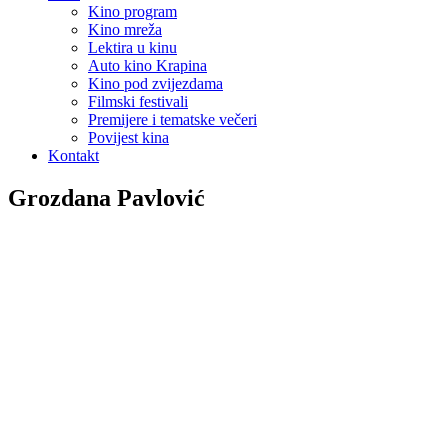
Kino program
Kino mreža
Lektira u kinu
Auto kino Krapina
Kino pod zvijezdama
Filmski festivali
Premijere i tematske večeri
Povijest kina
Kontakt
Grozdana Pavlović