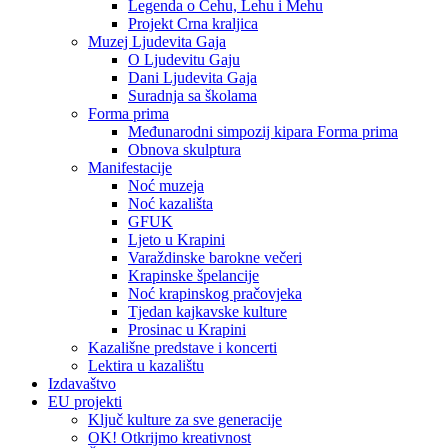
Legenda o Čehu, Lehu i Mehu
Projekt Crna kraljica
Muzej Ljudevita Gaja
O Ljudevitu Gaju
Dani Ljudevita Gaja
Suradnja sa školama
Forma prima
Međunarodni simpozij kipara Forma prima
Obnova skulptura
Manifestacije
Noć muzeja
Noć kazališta
GFUK
Ljeto u Krapini
Varaždinske barokne večeri
Krapinske špelancije
Noć krapinskog pračovjeka
Tjedan kajkavske kulture
Prosinac u Krapini
Kazališne predstave i koncerti
Lektira u kazalištu
Izdavaštvo
EU projekti
Ključ kulture za sve generacije
OK! Otkrijmo kreativnost