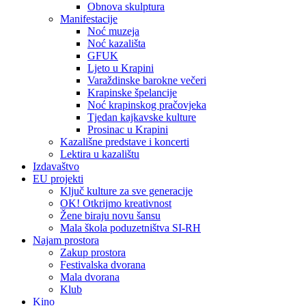
Obnova skulptura
Manifestacije
Noć muzeja
Noć kazališta
GFUK
Ljeto u Krapini
Varaždinske barokne večeri
Krapinske špelancije
Noć krapinskog pračovjeka
Tjedan kajkavske kulture
Prosinac u Krapini
Kazališne predstave i koncerti
Lektira u kazalištu
Izdavaštvo
EU projekti
Ključ kulture za sve generacije
OK! Otkrijmo kreativnost
Žene biraju novu šansu
Mala škola poduzetništva SI-RH
Najam prostora
Zakup prostora
Festivalska dvorana
Mala dvorana
Klub
Kino