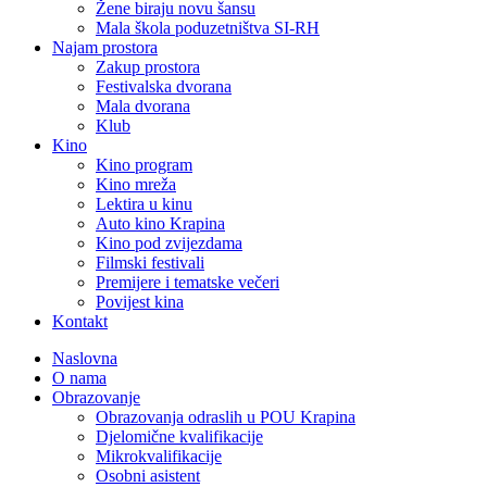
Žene biraju novu šansu
Mala škola poduzetništva SI-RH
Najam prostora
Zakup prostora
Festivalska dvorana
Mala dvorana
Klub
Kino
Kino program
Kino mreža
Lektira u kinu
Auto kino Krapina
Kino pod zvijezdama
Filmski festivali
Premijere i tematske večeri
Povijest kina
Kontakt
Naslovna
O nama
Obrazovanje
Obrazovanja odraslih u POU Krapina
Djelomične kvalifikacije
Mikrokvalifikacije
Osobni asistent