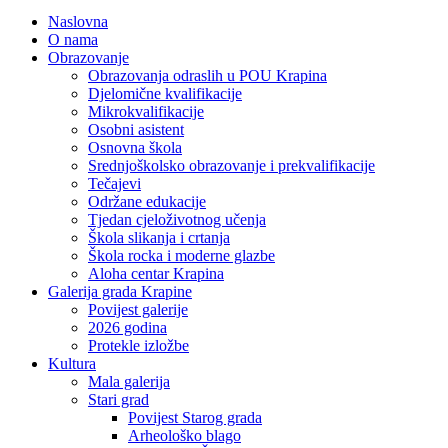
Naslovna
O nama
Obrazovanje
Obrazovanja odraslih u POU Krapina
Djelomične kvalifikacije
Mikrokvalifikacije
Osobni asistent
Osnovna škola
Srednjoškolsko obrazovanje i prekvalifikacije
Tečajevi
Održane edukacije
Tjedan cjeloživotnog učenja
Škola slikanja i crtanja
Škola rocka i moderne glazbe
Aloha centar Krapina
Galerija grada Krapine
Povijest galerije
2026 godina
Protekle izložbe
Kultura
Mala galerija
Stari grad
Povijest Starog grada
Arheološko blago