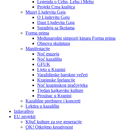
Legenda o Čehu, Lehu i Mehu
Projekt Crna kraljica
Muzej Ljudevita Gaja
O Ljudevitu Gaju
Dani Ljudevita Gaja
Suradnja sa školama
Forma prima
Međunarodni simpozij kipara Forma prima
Obnova skulptura
Manifestacije
Noć muzeja
Noć kazališta
GFUK
Ljeto u Krapini
Varaždinske barokne večeri
Krapinske špelancije
Noć krapinskog pračovjeka
Tjedan kajkavske kulture
Prosinac u Krapini
Kazališne predstave i koncerti
Lektira u kazalištu
Izdavaštvo
EU projekti
Ključ kulture za sve generacije
OK! Otkrijmo kreativnost