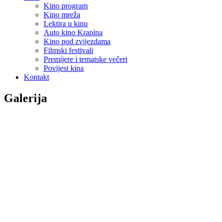
Kino program
Kino mreža
Lektira u kinu
Auto kino Krapina
Kino pod zvijezdama
Filmski festivali
Premijere i tematske večeri
Povijest kina
Kontakt
Galerija