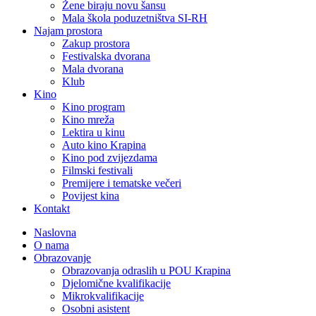
Žene biraju novu šansu
Mala škola poduzetništva SI-RH
Najam prostora
Zakup prostora
Festivalska dvorana
Mala dvorana
Klub
Kino
Kino program
Kino mreža
Lektira u kinu
Auto kino Krapina
Kino pod zvijezdama
Filmski festivali
Premijere i tematske večeri
Povijest kina
Kontakt
Naslovna
O nama
Obrazovanje
Obrazovanja odraslih u POU Krapina
Djelomične kvalifikacije
Mikrokvalifikacije
Osobni asistent