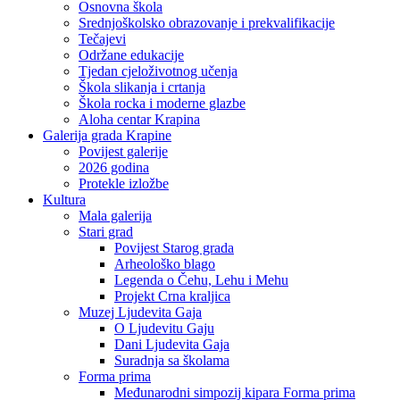
Osnovna škola
Srednjoškolsko obrazovanje i prekvalifikacije
Tečajevi
Održane edukacije
Tjedan cjeloživotnog učenja
Škola slikanja i crtanja
Škola rocka i moderne glazbe
Aloha centar Krapina
Galerija grada Krapine
Povijest galerije
2026 godina
Protekle izložbe
Kultura
Mala galerija
Stari grad
Povijest Starog grada
Arheološko blago
Legenda o Čehu, Lehu i Mehu
Projekt Crna kraljica
Muzej Ljudevita Gaja
O Ljudevitu Gaju
Dani Ljudevita Gaja
Suradnja sa školama
Forma prima
Međunarodni simpozij kipara Forma prima