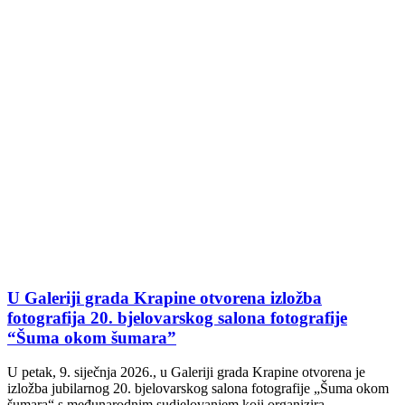
U Galeriji grada Krapine otvorena izložba
fotografija 20. bjelovarskog salona fotografije
“Šuma okom šumara”
U petak, 9. siječnja 2026., u Galeriji grada Krapine otvorena je
izložba jubilarnog 20. bjelovarskog salona fotografije „Šuma okom
šumara“ s međunarodnim sudjelovanjem koji organizira