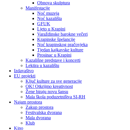
Obnova skulptura
Manifestacije
Noć muzeja
Noć kazališta
GFUK
Ljeto u Krapini
Varaždinske barokne večeri
Krapinske špelancije
Noć krapinskog pračovjeka
Tjedan kajkavske kulture
Prosinac u Krapini
Kazališne predstave i koncerti
Lektira u kazalištu
Izdavaštvo
EU projekti
Ključ kulture za sve generacije
OK! Otkrijmo kreativnost
Žene biraju novu šansu
Mala škola poduzetništva SI-RH
Najam prostora
Zakup prostora
Festivalska dvorana
Mala dvorana
Klub
Kino