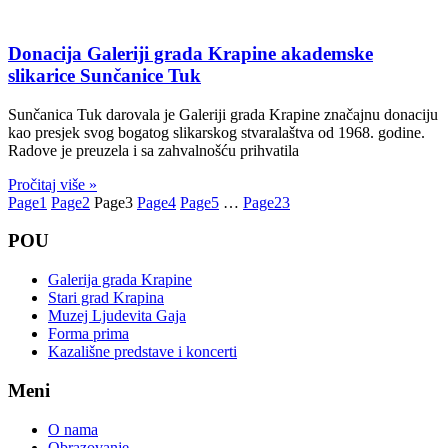
Donacija Galeriji grada Krapine akademske
slikarice Sunčanice Tuk
Sunčanica Tuk darovala je Galeriji grada Krapine značajnu donaciju
kao presjek svog bogatog slikarskog stvaralaštva od 1968. godine.
Radove je preuzela i sa zahvalnošću prihvatila
Pročitaj više »
Page
1
Page
2
Page
3
Page
4
Page
5
…
Page
23
POU
Galerija grada Krapine
Stari grad Krapina
Muzej Ljudevita Gaja
Forma prima
Kazališne predstave i koncerti
Meni
O nama
Obrazovanje