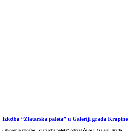
Izložba “Zlatarska paleta” u Galeriji grada Krapine
Otvorenje izložbe „Zlatarska paleta“ održat će se u Galeriji grada