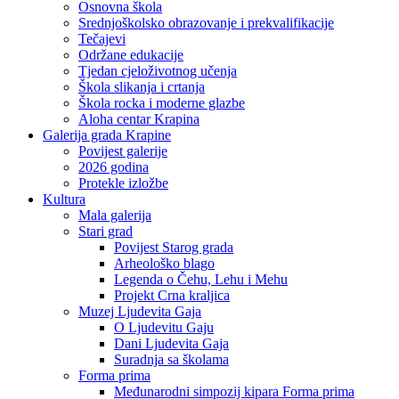
Osnovna škola
Srednjoškolsko obrazovanje i prekvalifikacije
Tečajevi
Održane edukacije
Tjedan cjeloživotnog učenja
Škola slikanja i crtanja
Škola rocka i moderne glazbe
Aloha centar Krapina
Galerija grada Krapine
Povijest galerije
2026 godina
Protekle izložbe
Kultura
Mala galerija
Stari grad
Povijest Starog grada
Arheološko blago
Legenda o Čehu, Lehu i Mehu
Projekt Crna kraljica
Muzej Ljudevita Gaja
O Ljudevitu Gaju
Dani Ljudevita Gaja
Suradnja sa školama
Forma prima
Međunarodni simpozij kipara Forma prima