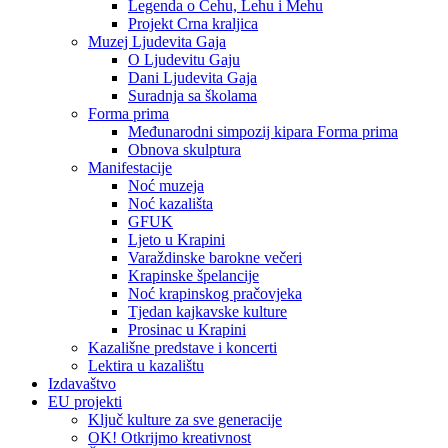
Legenda o Čehu, Lehu i Mehu
Projekt Crna kraljica
Muzej Ljudevita Gaja
O Ljudevitu Gaju
Dani Ljudevita Gaja
Suradnja sa školama
Forma prima
Međunarodni simpozij kipara Forma prima
Obnova skulptura
Manifestacije
Noć muzeja
Noć kazališta
GFUK
Ljeto u Krapini
Varaždinske barokne večeri
Krapinske špelancije
Noć krapinskog pračovjeka
Tjedan kajkavske kulture
Prosinac u Krapini
Kazališne predstave i koncerti
Lektira u kazalištu
Izdavaštvo
EU projekti
Ključ kulture za sve generacije
OK! Otkrijmo kreativnost