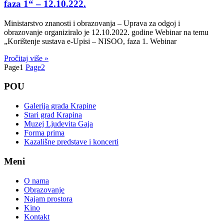
faza 1“ – 12.10.222.
Ministarstvo znanosti i obrazovanja – Uprava za odgoj i
obrazovanje organiziralo je 12.10.2022. godine Webinar na temu
„Korištenje sustava e-Upisi – NISOO, faza 1. Webinar
Pročitaj više »
Page
1
Page
2
POU
Galerija grada Krapine
Stari grad Krapina
Muzej Ljudevita Gaja
Forma prima
Kazališne predstave i koncerti
Meni
O nama
Obrazovanje
Najam prostora
Kino
Kontakt