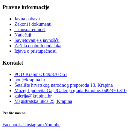
Pravne informacije
Javna nabava
Zakoni i dokumenti
iTransparentnost
Natječaji
Savjetovanje s javnošću
Zaštita osobnih podataka
Izjava o pristupačnosti
Kontakt
POU Krapina: 049/370-561
pou@krapina.hr
Šetalište hrvatskog narodnog preporoda 13, Krapina
Muzej Ljudevita Gaja/Galerija grada Krapine: 049/370-810
galerija@krapina.hr
Magistratska ulica 25, Krapina
Pratite nas na
Facebook-f
Instagram
Youtube