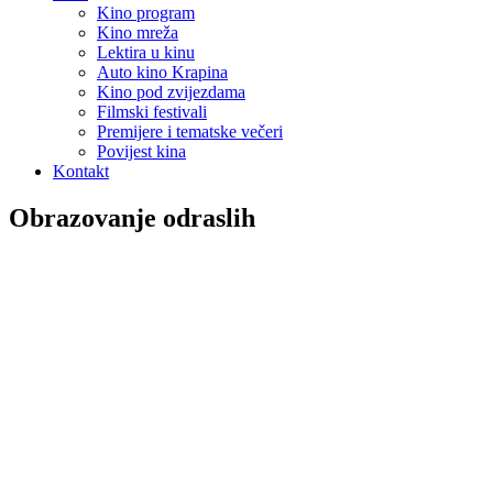
Kino program
Kino mreža
Lektira u kinu
Auto kino Krapina
Kino pod zvijezdama
Filmski festivali
Premijere i tematske večeri
Povijest kina
Kontakt
Obrazovanje odraslih