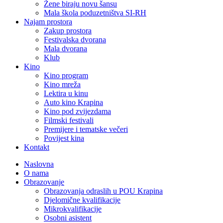
Žene biraju novu šansu
Mala škola poduzetništva SI-RH
Najam prostora
Zakup prostora
Festivalska dvorana
Mala dvorana
Klub
Kino
Kino program
Kino mreža
Lektira u kinu
Auto kino Krapina
Kino pod zvijezdama
Filmski festivali
Premijere i tematske večeri
Povijest kina
Kontakt
Naslovna
O nama
Obrazovanje
Obrazovanja odraslih u POU Krapina
Djelomične kvalifikacije
Mikrokvalifikacije
Osobni asistent