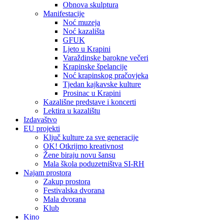
Obnova skulptura
Manifestacije
Noć muzeja
Noć kazališta
GFUK
Ljeto u Krapini
Varaždinske barokne večeri
Krapinske špelancije
Noć krapinskog pračovjeka
Tjedan kajkavske kulture
Prosinac u Krapini
Kazališne predstave i koncerti
Lektira u kazalištu
Izdavaštvo
EU projekti
Ključ kulture za sve generacije
OK! Otkrijmo kreativnost
Žene biraju novu šansu
Mala škola poduzetništva SI-RH
Najam prostora
Zakup prostora
Festivalska dvorana
Mala dvorana
Klub
Kino