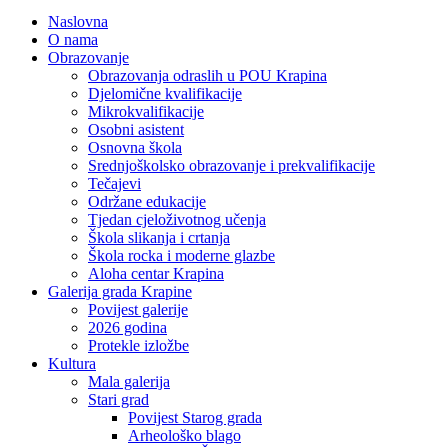
Naslovna
O nama
Obrazovanje
Obrazovanja odraslih u POU Krapina
Djelomične kvalifikacije
Mikrokvalifikacije
Osobni asistent
Osnovna škola
Srednjoškolsko obrazovanje i prekvalifikacije
Tečajevi
Održane edukacije
Tjedan cjeloživotnog učenja
Škola slikanja i crtanja
Škola rocka i moderne glazbe
Aloha centar Krapina
Galerija grada Krapine
Povijest galerije
2026 godina
Protekle izložbe
Kultura
Mala galerija
Stari grad
Povijest Starog grada
Arheološko blago