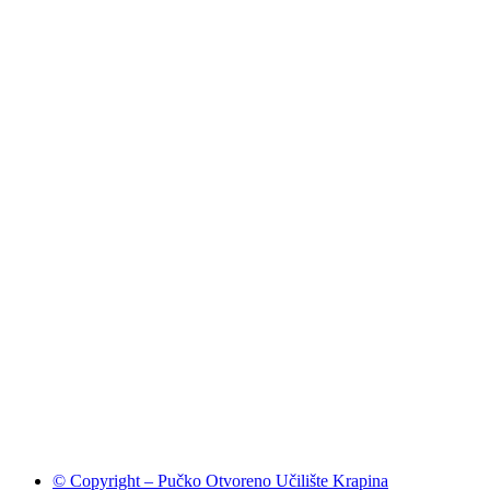
© Copyright – Pučko Otvoreno Učilište Krapina