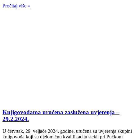
Pročitaj više »
Knjigovođama uručena zaslužena uvjerenja –
29.2.2024.
U četvrtak, 29. veljače 2024. godine, uručena su uvjerenja skupini
knjigovođa koji su djelomičnu kvalifikaciju stekli pri Pučkom