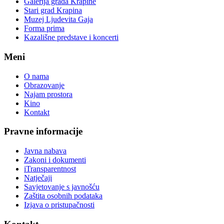
Galerija grada Krapine
Stari grad Krapina
Muzej Ljudevita Gaja
Forma prima
Kazališne predstave i koncerti
Meni
O nama
Obrazovanje
Najam prostora
Kino
Kontakt
Pravne informacije
Javna nabava
Zakoni i dokumenti
iTransparentnost
Natječaji
Savjetovanje s javnošću
Zaštita osobnih podataka
Izjava o pristupačnosti