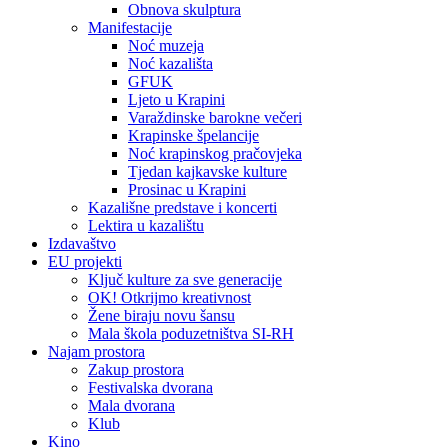
Obnova skulptura
Manifestacije
Noć muzeja
Noć kazališta
GFUK
Ljeto u Krapini
Varaždinske barokne večeri
Krapinske špelancije
Noć krapinskog pračovjeka
Tjedan kajkavske kulture
Prosinac u Krapini
Kazališne predstave i koncerti
Lektira u kazalištu
Izdavaštvo
EU projekti
Ključ kulture za sve generacije
OK! Otkrijmo kreativnost
Žene biraju novu šansu
Mala škola poduzetništva SI-RH
Najam prostora
Zakup prostora
Festivalska dvorana
Mala dvorana
Klub
Kino