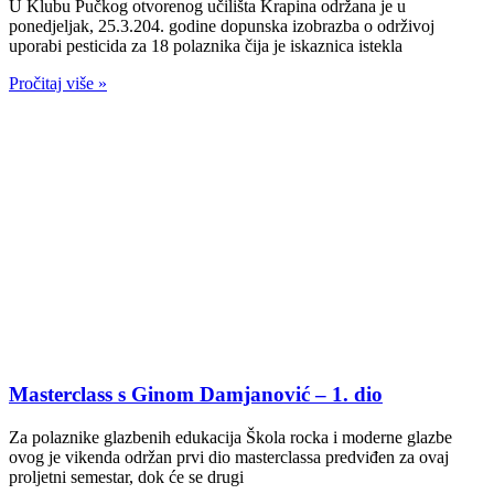
U Klubu Pučkog otvorenog učilišta Krapina održana je u
ponedjeljak, 25.3.204. godine dopunska izobrazba o održivoj
uporabi pesticida za 18 polaznika čija je iskaznica istekla
Pročitaj više »
Masterclass s Ginom Damjanović – 1. dio
Za polaznike glazbenih edukacija Škola rocka i moderne glazbe
ovog je vikenda održan prvi dio masterclassa predviđen za ovaj
proljetni semestar, dok će se drugi