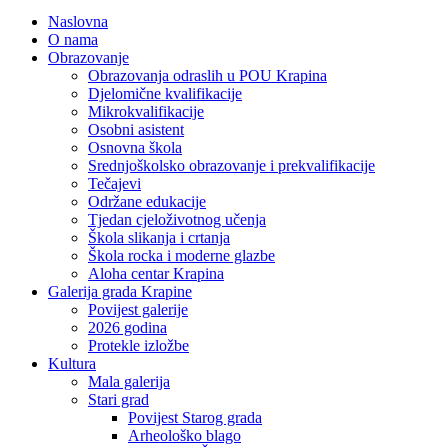
Naslovna
O nama
Obrazovanje
Obrazovanja odraslih u POU Krapina
Djelomične kvalifikacije
Mikrokvalifikacije
Osobni asistent
Osnovna škola
Srednjoškolsko obrazovanje i prekvalifikacije
Tečajevi
Održane edukacije
Tjedan cjeloživotnog učenja
Škola slikanja i crtanja
Škola rocka i moderne glazbe
Aloha centar Krapina
Galerija grada Krapine
Povijest galerije
2026 godina
Protekle izložbe
Kultura
Mala galerija
Stari grad
Povijest Starog grada
Arheološko blago