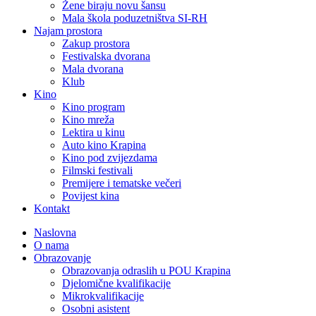
Žene biraju novu šansu
Mala škola poduzetništva SI-RH
Najam prostora
Zakup prostora
Festivalska dvorana
Mala dvorana
Klub
Kino
Kino program
Kino mreža
Lektira u kinu
Auto kino Krapina
Kino pod zvijezdama
Filmski festivali
Premijere i tematske večeri
Povijest kina
Kontakt
Naslovna
O nama
Obrazovanje
Obrazovanja odraslih u POU Krapina
Djelomične kvalifikacije
Mikrokvalifikacije
Osobni asistent