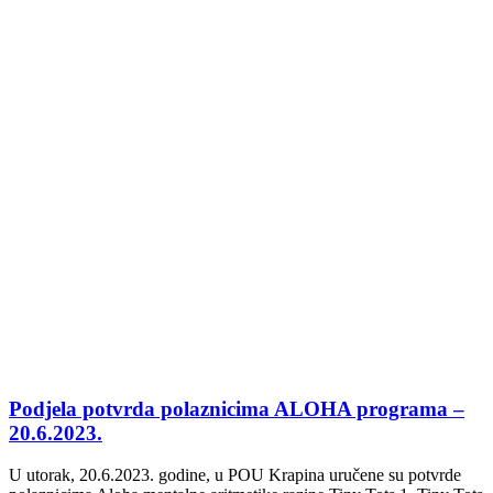
Podjela potvrda polaznicima ALOHA programa –
20.6.2023.
U utorak, 20.6.2023. godine, u POU Krapina uručene su potvrde