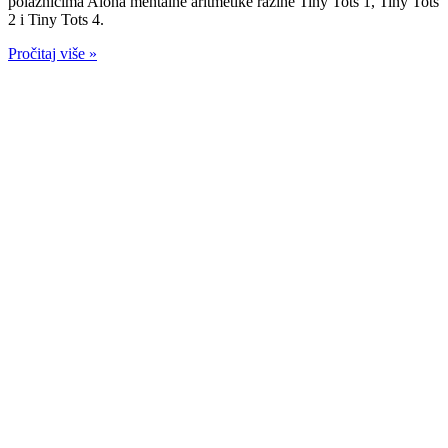
polaznicima Aloha mentalne aritmetike razine Tiny Tots 1, Tiny Tots
2 i Tiny Tots 4.
Pročitaj više »