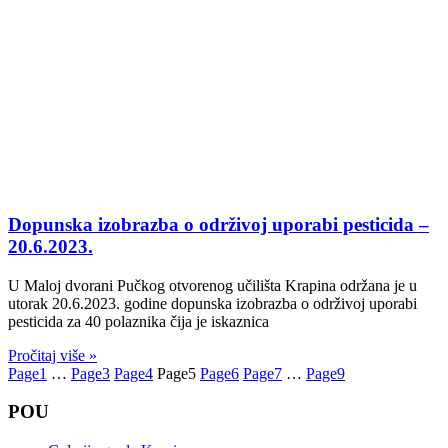
Dopunska izobrazba o održivoj uporabi pesticida –
20.6.2023.
U Maloj dvorani Pučkog otvorenog učilišta Krapina održana je u
utorak 20.6.2023. godine dopunska izobrazba o održivoj uporabi
pesticida za 40 polaznika čija je iskaznica
Pročitaj više »
Page
1
…
Page
3
Page
4
Page
5
Page
6
Page
7
…
Page
9
POU