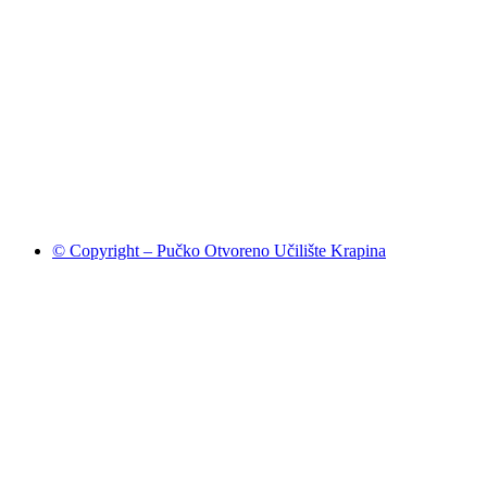
© Copyright – Pučko Otvoreno Učilište Krapina