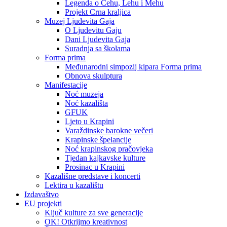
Legenda o Čehu, Lehu i Mehu
Projekt Crna kraljica
Muzej Ljudevita Gaja
O Ljudevitu Gaju
Dani Ljudevita Gaja
Suradnja sa školama
Forma prima
Međunarodni simpozij kipara Forma prima
Obnova skulptura
Manifestacije
Noć muzeja
Noć kazališta
GFUK
Ljeto u Krapini
Varaždinske barokne večeri
Krapinske špelancije
Noć krapinskog pračovjeka
Tjedan kajkavske kulture
Prosinac u Krapini
Kazališne predstave i koncerti
Lektira u kazalištu
Izdavaštvo
EU projekti
Ključ kulture za sve generacije
OK! Otkrijmo kreativnost