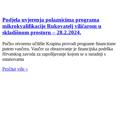
Podjela uvjerenja polaznicima programa
mikrokvalifikacije Rukovatelj viličarom u
skladišnom prostoru – 28.2.2024.
Pučko otvoreno učilište Krapina provodi programe financirane
putem vaučera. Vaučer za obrazovanje je financijska podrška
Hrvatskog zavoda za zapošljavanje kojom se u suradnji s
ustanovama
Pročitaj više »