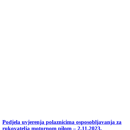
Podjela uvjerenja polaznicima osposobljavanja za
rukovatelja motornom pilom – 2.11.2023.