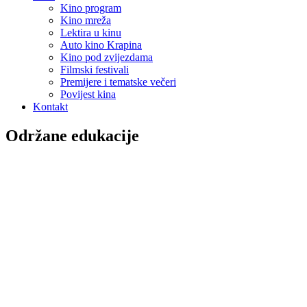
Kino program
Kino mreža
Lektira u kinu
Auto kino Krapina
Kino pod zvijezdama
Filmski festivali
Premijere i tematske večeri
Povijest kina
Kontakt
Održane edukacije