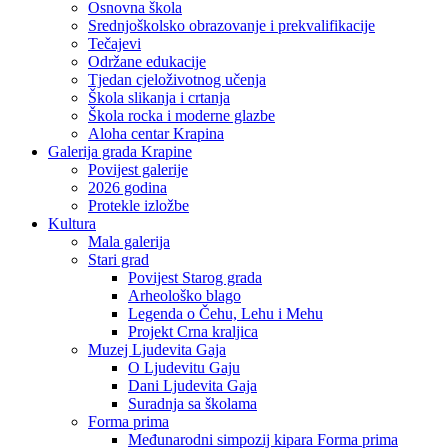
Osnovna škola
Srednjoškolsko obrazovanje i prekvalifikacije
Tečajevi
Održane edukacije
Tjedan cjeloživotnog učenja
Škola slikanja i crtanja
Škola rocka i moderne glazbe
Aloha centar Krapina
Galerija grada Krapine
Povijest galerije
2026 godina
Protekle izložbe
Kultura
Mala galerija
Stari grad
Povijest Starog grada
Arheološko blago
Legenda o Čehu, Lehu i Mehu
Projekt Crna kraljica
Muzej Ljudevita Gaja
O Ljudevitu Gaju
Dani Ljudevita Gaja
Suradnja sa školama
Forma prima
Međunarodni simpozij kipara Forma prima