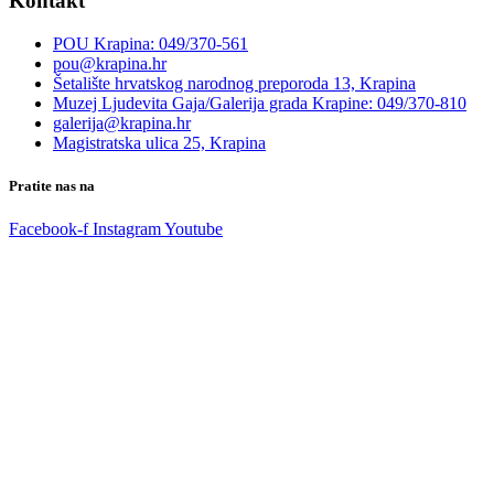
Kontakt
POU Krapina: 049/370-561
pou@krapina.hr
Šetalište hrvatskog narodnog preporoda 13, Krapina
Muzej Ljudevita Gaja/Galerija grada Krapine: 049/370-810
galerija@krapina.hr
Magistratska ulica 25, Krapina
Pratite nas na
Facebook-f
Instagram
Youtube