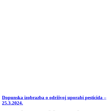
Dopunska izobrazba o održivoj uporabi pesticida –
25.3.2024.