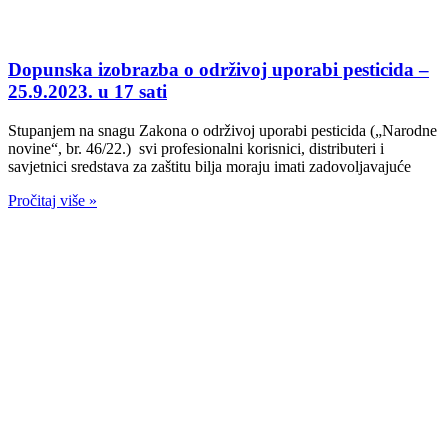
Dopunska izobrazba o održivoj uporabi pesticida –
25.9.2023. u 17 sati
Stupanjem na snagu Zakona o održivoj uporabi pesticida („Narodne
novine“, br. 46/22.) svi profesionalni korisnici, distributeri i
savjetnici sredstava za zaštitu bilja moraju imati zadovoljavajuće
Pročitaj više »