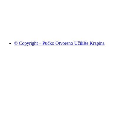
© Copyright – Pučko Otvoreno Učilište Krapina