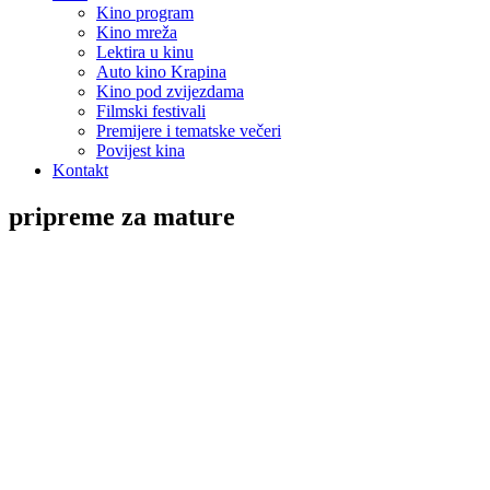
Kino program
Kino mreža
Lektira u kinu
Auto kino Krapina
Kino pod zvijezdama
Filmski festivali
Premijere i tematske večeri
Povijest kina
Kontakt
pripreme za mature