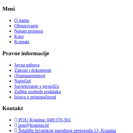
Meni
O nama
Obrazovanje
Najam prostora
Kino
Kontakt
Pravne informacije
Javna nabava
Zakoni i dokumenti
iTransparentnost
Natječaji
Savjetovanje s javnošću
Zaštita osobnih podataka
Izjava o pristupačnosti
Kontakt
POU Krapina: 049/370-561
pou@krapina.hr
Šetalište hrvatskog narodnog preporoda 13, Krapina