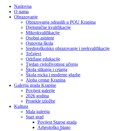
Naslovna
O nama
Obrazovanje
Obrazovanja odraslih u POU Krapina
Djelomične kvalifikacije
Mikrokvalifikacije
Osobni asistent
Osnovna škola
Srednjoškolsko obrazovanje i prekvalifikacije
Tečajevi
Održane edukacije
Tjedan cjeloživotnog učenja
Škola slikanja i crtanja
Škola rocka i moderne glazbe
Aloha centar Krapina
Galerija grada Krapine
Povijest galerije
2026 godina
Protekle izložbe
Kultura
Mala galerija
Stari grad
Povijest Starog grada
Arheološko blago