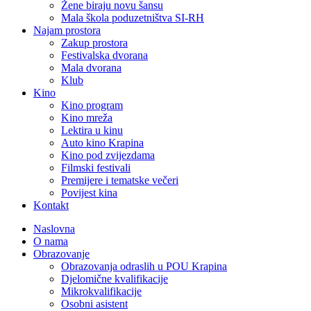
Žene biraju novu šansu
Mala škola poduzetništva SI-RH
Najam prostora
Zakup prostora
Festivalska dvorana
Mala dvorana
Klub
Kino
Kino program
Kino mreža
Lektira u kinu
Auto kino Krapina
Kino pod zvijezdama
Filmski festivali
Premijere i tematske večeri
Povijest kina
Kontakt
Naslovna
O nama
Obrazovanje
Obrazovanja odraslih u POU Krapina
Djelomične kvalifikacije
Mikrokvalifikacije
Osobni asistent