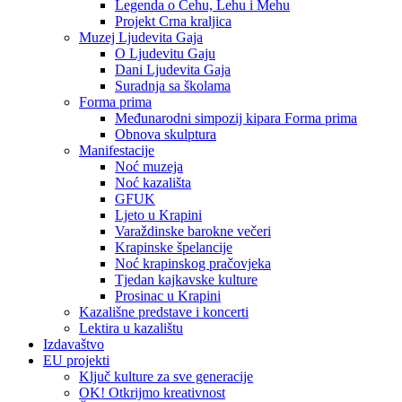
Legenda o Čehu, Lehu i Mehu
Projekt Crna kraljica
Muzej Ljudevita Gaja
O Ljudevitu Gaju
Dani Ljudevita Gaja
Suradnja sa školama
Forma prima
Međunarodni simpozij kipara Forma prima
Obnova skulptura
Manifestacije
Noć muzeja
Noć kazališta
GFUK
Ljeto u Krapini
Varaždinske barokne večeri
Krapinske špelancije
Noć krapinskog pračovjeka
Tjedan kajkavske kulture
Prosinac u Krapini
Kazališne predstave i koncerti
Lektira u kazalištu
Izdavaštvo
EU projekti
Ključ kulture za sve generacije
OK! Otkrijmo kreativnost