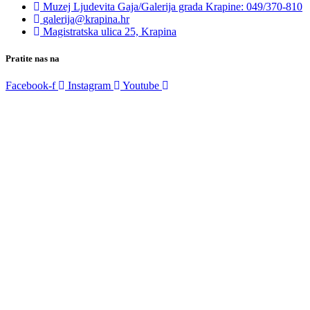
Muzej Ljudevita Gaja/Galerija grada Krapine: 049/370-810
galerija@krapina.hr
Magistratska ulica 25, Krapina
Pratite nas na
Facebook-f
Instagram
Youtube