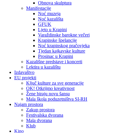
Obnova skulptura
Manifestacije
Noć muzeja
Noć kazališta
GFUK
Ljeto u Krapini
Varaždinske barokne večeri
Krapinske špelancije
Noć krapinskog pračovjeka
Tjedan kajkavske kulture
Prosinac u Krapini
Kazališne predstave i koncerti
Lektira u kazalištu
Izdavaštvo
EU projekti
Ključ kulture za sve generacije
OK! Otkrijmo kreativnost
Žene biraju novu šansu
Mala škola poduzetništva SI-RH
Najam prostora
Zakup prostora
Festivalska dvorana
Mala dvorana
Klub
Kino