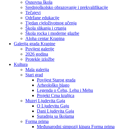
Osnovna škola
Srednjoškolsko obrazovanje i prekvalifikacije
Tečajevi
Održane edukacije
Tjedan cjeloživotnog učenja
Škola slikanja i crtanja
Škola rocka i moderne glazbe
Aloha centar Krapina
Galerija grada Krapine
Povijest galerije
2026 godina
Protekle izložbe
Kultura
Mala galerija
Stari grad
Povijest Starog grada
Arheološko blago
Legenda o Čehu, Lehu i Mehu
Projekt Crna kraljica
Muzej Ljudevita Gaja
O Ljudevitu Gaju
Dani Ljudevita Gaja
Suradnja sa školama
Forma prima
Međunarodni simpozij kipara Forma prima