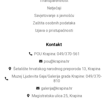
iTransparentnost
Natječaji
Savjetovanje s javnošću
Zaštita osobnih podataka
Izjava o pristupačnosti
Kontakt
POU Krapina: 049/370-561
pou@krapina.hr
Šetalište hrvatskog narodnog preporoda 13, Krapina
Muzej Ljudevita Gaja/Galerija grada Krapine: 049/370-
810
galerija@krapina.hr
Magistratska ulica 25, Krapina