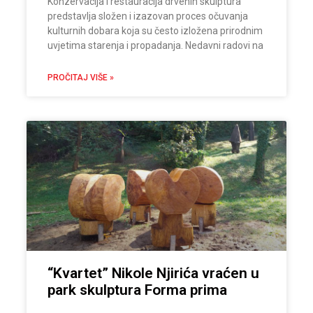
Konzervacija i restauracija drvenih skulptura
predstavlja složen i izazovan proces očuvanja
kulturnih dobara koja su često izložena prirodnim
uvjetima starenja i propadanja. Nedavni radovi na
PROČITAJ VIŠE »
“Kvartet” Nikole Njirića vraćen u
park skulptura Forma prima