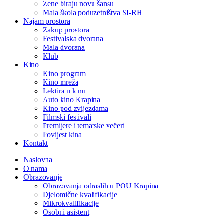
Žene biraju novu šansu
Mala škola poduzetništva SI-RH
Najam prostora
Zakup prostora
Festivalska dvorana
Mala dvorana
Klub
Kino
Kino program
Kino mreža
Lektira u kinu
Auto kino Krapina
Kino pod zvijezdama
Filmski festivali
Premijere i tematske večeri
Povijest kina
Kontakt
Naslovna
O nama
Obrazovanje
Obrazovanja odraslih u POU Krapina
Djelomične kvalifikacije
Mikrokvalifikacije
Osobni asistent