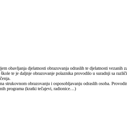
jem obavljanja djelatnosti obrazovanja odraslih te djelatnosti vezanih 
e škole te je daljnje obrazovanje polaznika provodilo u suradnji sa raz
čenja.
 na strukovnom obrazovanju i osposobljavanju odraslih osoba. Provod
nih programa (kratki tečajevi, radionice…)