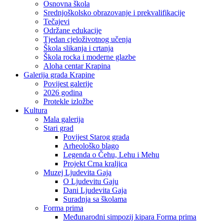
Osnovna škola
Srednjoškolsko obrazovanje i prekvalifikacije
Tečajevi
Održane edukacije
Tjedan cjeloživotnog učenja
Škola slikanja i crtanja
Škola rocka i moderne glazbe
Aloha centar Krapina
Galerija grada Krapine
Povijest galerije
2026 godina
Protekle izložbe
Kultura
Mala galerija
Stari grad
Povijest Starog grada
Arheološko blago
Legenda o Čehu, Lehu i Mehu
Projekt Crna kraljica
Muzej Ljudevita Gaja
O Ljudevitu Gaju
Dani Ljudevita Gaja
Suradnja sa školama
Forma prima
Međunarodni simpozij kipara Forma prima