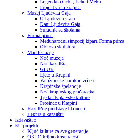
Legenda o Čehu, Lehu i Mehu
Projekt Crna kraljica
Muzej Ljudevita Gaja
O Ljudevitu Gaju
Dani Ljudevita Gaja
Suradnja sa školama
Forma prima
Međunarodni simpozij kipara Forma prima
Obnova skulptura
Manifestacije
Noć muzeja
Noć kazališta
GFUK
Ljeto u Krapini
Varaždinske barokne večeri
Krapinske špelancije
Noć krapinskog pračovjeka
Tjedan kajkavske kulture
Prosinac u Krapini
Kazališne predstave i koncerti
Lektira u kazalištu
Izdavaštvo
EU projekti
Ključ kulture za sve generacije
OK! Otkrijmo kreativnost