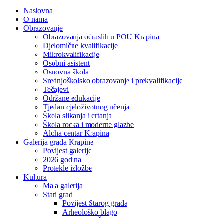
Naslovna
O nama
Obrazovanje
Obrazovanja odraslih u POU Krapina
Djelomične kvalifikacije
Mikrokvalifikacije
Osobni asistent
Osnovna škola
Srednjoškolsko obrazovanje i prekvalifikacije
Tečajevi
Održane edukacije
Tjedan cjeloživotnog učenja
Škola slikanja i crtanja
Škola rocka i moderne glazbe
Aloha centar Krapina
Galerija grada Krapine
Povijest galerije
2026 godina
Protekle izložbe
Kultura
Mala galerija
Stari grad
Povijest Starog grada
Arheološko blago