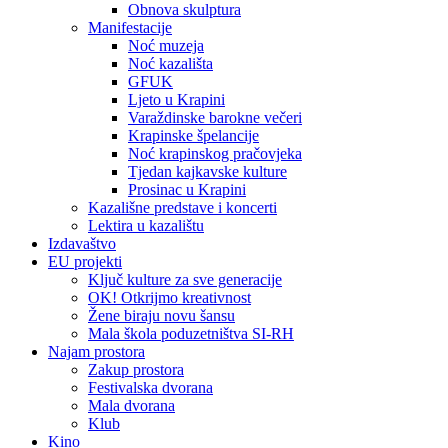
Obnova skulptura
Manifestacije
Noć muzeja
Noć kazališta
GFUK
Ljeto u Krapini
Varaždinske barokne večeri
Krapinske špelancije
Noć krapinskog pračovjeka
Tjedan kajkavske kulture
Prosinac u Krapini
Kazališne predstave i koncerti
Lektira u kazalištu
Izdavaštvo
EU projekti
Ključ kulture za sve generacije
OK! Otkrijmo kreativnost
Žene biraju novu šansu
Mala škola poduzetništva SI-RH
Najam prostora
Zakup prostora
Festivalska dvorana
Mala dvorana
Klub
Kino