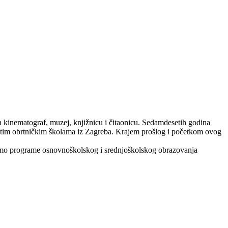
za kinematograf, muzej, knjižnicu i čitaonicu. Sedamdesetih godina
ličitim obrtničkim školama iz Zagreba. Krajem prošlog i početkom ovog
imo programe osnovnoškolskog i srednjoškolskog obrazovanja