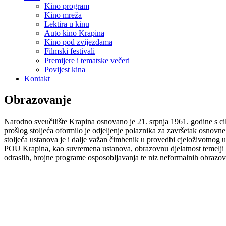
Kino program
Kino mreža
Lektira u kinu
Auto kino Krapina
Kino pod zvijezdama
Filmski festivali
Premijere i tematske večeri
Povijest kina
Kontakt
Obrazovanje
Narodno sveučilište Krapina osnovano je 21. srpnja 1961. godine s cil
prošlog stoljeća oformilo je odjeljenje polaznika za završetak osnovn
stoljeća ustanova je i dalje važan čimbenik u provedbi cjeloživotnog u
POU Krapina, kao suvremena ustanova, obrazovnu djelatnost temelji
odraslih, brojne programe osposobljavanja te niz neformalnih obrazov