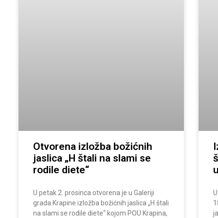
Otvorena izložba božićnih
I
jaslica „H štali na slami se
š
rodile diete“
u
U petak 2. prosinca otvorena je u Galeriji
U
grada Krapine izložba božićnih jaslica „H štali
1
na slami se rodile diete“ kojom POU Krapina,
j