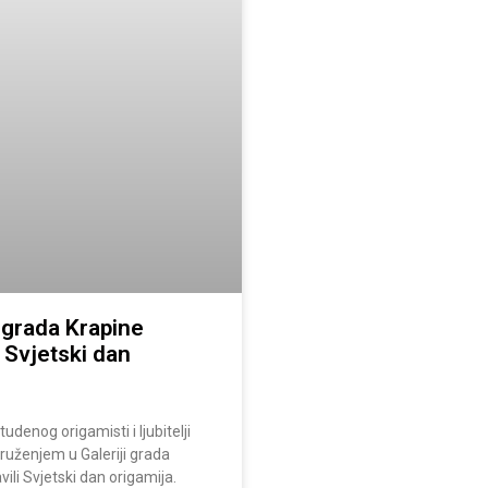
i grada Krapine
 Svjetski dan
udenog origamisti i ljubitelji
ruženjem u Galeriji grada
vili Svjetski dan origamija.