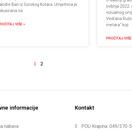
U Galeriji gra
andre Ban iz Gorskog Kotara. Umjetnica je
svibnja 2022.
okusirana na
vizualnog umj
Vedrana Ružića
ROČITAJ VIŠE »
metara“ koji
PROČITAJ VIŠE
1
2
vne informacije
Kontakt
na nabava
POU Krapina: 049/370-