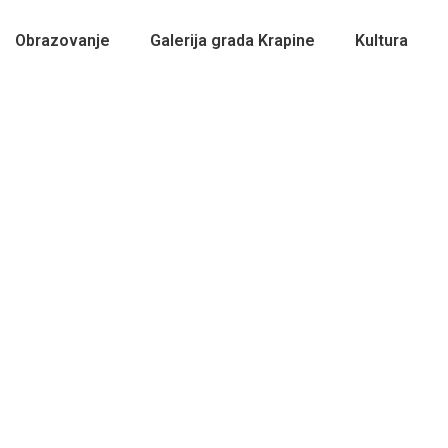
Obrazovanje
Galerija grada Krapine
Kultura
2022 godina