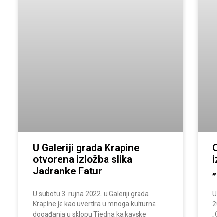
U Galeriji grada Krapine
O
otvorena izložba slika
Jadranke Fatur
„
U subotu 3. rujna 2022. u Galeriji grada
U
Krapine je kao uvertira u mnoga kulturna
2
događanja u sklopu Tjedna kajkavske
„