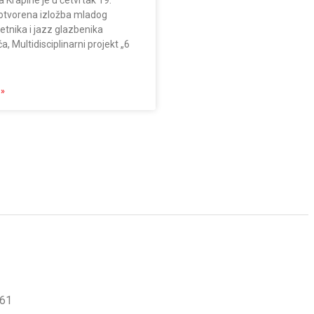
da Krapine je u četvrtak 19.
 otvorena izložba mladog
etnika i jazz glazbenika
, Multidisciplinarni projekt „6
 »
561