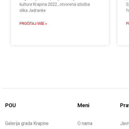
kulture Krapina 2022., otvorena izložba
S
slika Jadranke
f
PROČITAJ VIŠE »
P
POU
Meni
Pra
Galerija grada Krapine
O nama
Jav