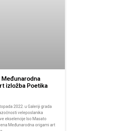
a Međunarodna
rt izložba Poetika
stopada 2022. u Galeriji grada
nazočnosti veleposlanika
e ekselencije Iso Masato
rena Međunarodna origami art
ka