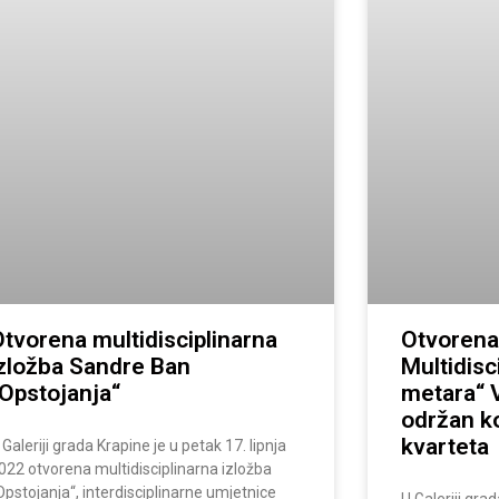
tvorena multidisciplinarna
Otvorena
izložba Sandre Ban
Multidisc
Opstojanja“
metara“ 
održan k
kvarteta
 Galeriji grada Krapine je u petak 17. lipnja
022 otvorena multidisciplinarna izložba
Opstojanja“, interdisciplinarne umjetnice