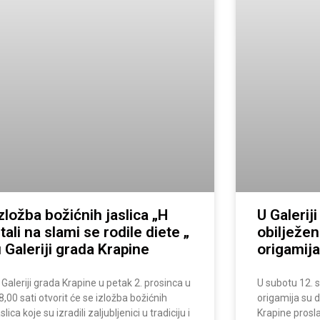
zložba božićnih jaslica „H
U Galerij
tali na slami se rodile diete „
obilježen
 Galeriji grada Krapine
origamija
 Galeriji grada Krapine u petak 2. prosinca u
U subotu 12. st
8,00 sati otvorit će se izložba božićnih
origamija su d
aslica koje su izradili zaljubljenici u tradiciju i
Krapine prosla