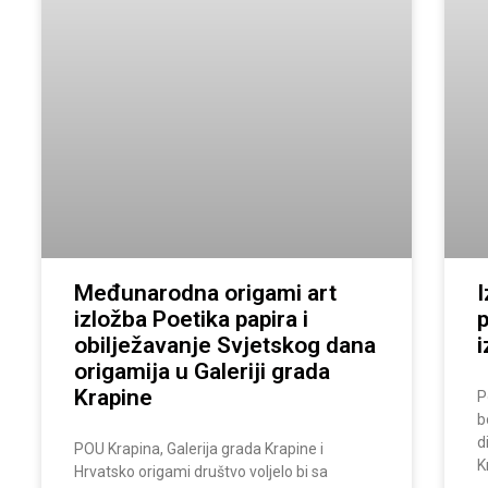
Međunarodna origami art
I
izložba Poetika papira i
p
obilježavanje Svjetskog dana
i
origamija u Galeriji grada
Krapine
P
b
d
POU Krapina, Galerija grada Krapine i
K
Hrvatsko origami društvo voljelo bi sa