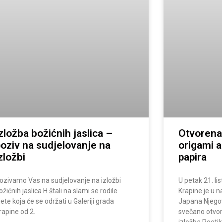
zložba božićnih jaslica –
Otvoren
oziv na sudjelovanje na
origami a
zložbi
papira
ozivamo Vas na sudjelovanje na izložbi
U petak 21. li
ožićnih jaslica H štali na slami se rodile
Krapine je u 
iete koja će se održati u Galeriji grada
Japana Njegov
rapine od 2.
svečano otvo
izložba Poeti