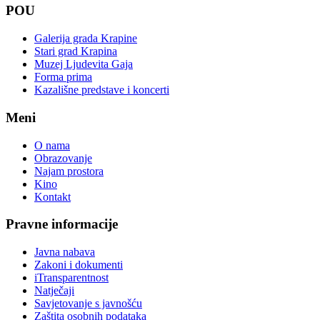
POU
Galerija grada Krapine
Stari grad Krapina
Muzej Ljudevita Gaja
Forma prima
Kazališne predstave i koncerti
Meni
O nama
Obrazovanje
Najam prostora
Kino
Kontakt
Pravne informacije
Javna nabava
Zakoni i dokumenti
iTransparentnost
Natječaji
Savjetovanje s javnošću
Zaštita osobnih podataka