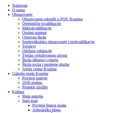
Naslovna
O nama
Obrazovanje
Obrazovanja odraslih u POU Krapina
Djelomične kvalifikacije
Mikrokvalifikacije
Osobni asistent
Osnovna škola
Srednjoškolsko obrazovanje i prekvalifikacije
Tečajevi
Održane edukacije
Tjedan cjeloživotnog učenja
Škola slikanja i crtanja
Škola rocka i moderne glazbe
Aloha centar Krapina
Galerija grada Krapine
Povijest galerije
2026 godina
Protekle izložbe
Kultura
Mala galerija
Stari grad
Povijest Starog grada
Arheološko blago