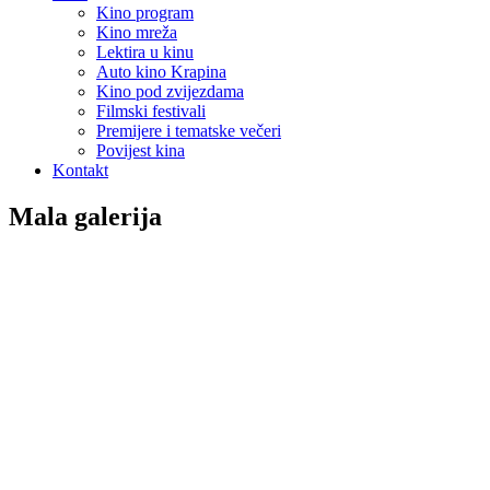
Kino program
Kino mreža
Lektira u kinu
Auto kino Krapina
Kino pod zvijezdama
Filmski festivali
Premijere i tematske večeri
Povijest kina
Kontakt
Mala galerija