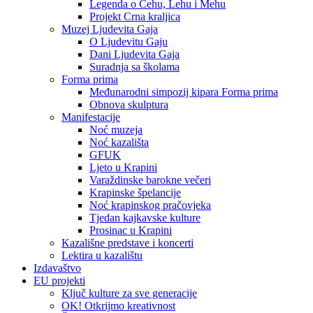
Legenda o Čehu, Lehu i Mehu
Projekt Crna kraljica
Muzej Ljudevita Gaja
O Ljudevitu Gaju
Dani Ljudevita Gaja
Suradnja sa školama
Forma prima
Međunarodni simpozij kipara Forma prima
Obnova skulptura
Manifestacije
Noć muzeja
Noć kazališta
GFUK
Ljeto u Krapini
Varaždinske barokne večeri
Krapinske špelancije
Noć krapinskog pračovjeka
Tjedan kajkavske kulture
Prosinac u Krapini
Kazališne predstave i koncerti
Lektira u kazalištu
Izdavaštvo
EU projekti
Ključ kulture za sve generacije
OK! Otkrijmo kreativnost