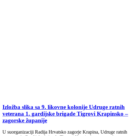
Izložba slika sa 9. likovne kolonije Udruge ratnih
veterana 1. gardijske brigade Tigrovi Krapinsko –
zagorske županije
U suorganizaciji Radija Hrvatsko zagorje Krapina, Udruge ratnih