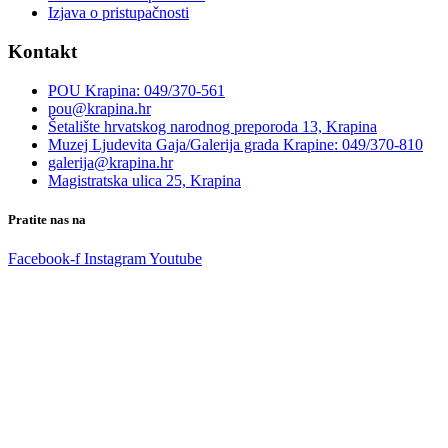
Izjava o pristupačnosti
Kontakt
POU Krapina: 049/370-561
pou@krapina.hr
Šetalište hrvatskog narodnog preporoda 13, Krapina
Muzej Ljudevita Gaja/Galerija grada Krapine: 049/370-810
galerija@krapina.hr
Magistratska ulica 25, Krapina
Pratite nas na
Facebook-f
Instagram
Youtube