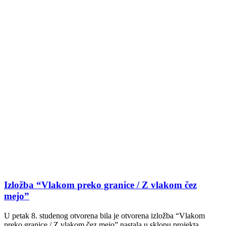
Izložba “Vlakom preko granice / Z vlakom čez
mejo”
U petak 8. studenog otvorena bila je otvorena izložba “Vlakom
preko granice / Z vlakom čez mejo” nastala u sklopu projekta