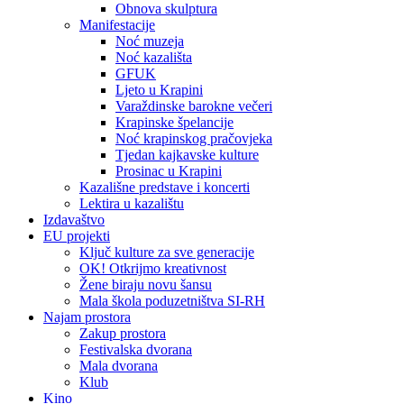
Obnova skulptura
Manifestacije
Noć muzeja
Noć kazališta
GFUK
Ljeto u Krapini
Varaždinske barokne večeri
Krapinske špelancije
Noć krapinskog pračovjeka
Tjedan kajkavske kulture
Prosinac u Krapini
Kazališne predstave i koncerti
Lektira u kazalištu
Izdavaštvo
EU projekti
Ključ kulture za sve generacije
OK! Otkrijmo kreativnost
Žene biraju novu šansu
Mala škola poduzetništva SI-RH
Najam prostora
Zakup prostora
Festivalska dvorana
Mala dvorana
Klub
Kino