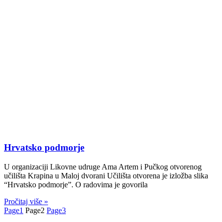
Hrvatsko podmorje
U organizaciji Likovne udruge Ama Artem i Pučkog otvorenog
učilišta Krapina u Maloj dvorani Učilišta otvorena je izložba slika
“Hrvatsko podmorje”. O radovima je govorila
Pročitaj više »
Page
1
Page
2
Page
3