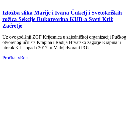
Izložba slika Marije i Ivana Čukelj i Svetokriških
rožica Sekcije Rukotvorina KUD-a Sveti Križ
Začretje
Uz ovogodišnji ZGF Krijesnica u zajedničkoj organizaciji Pučkog
otvorenog učilišta Krapina i Radija Hrvatsko zagorje Krapina u
utorak 3. listopada 2017. u Maloj dvorani POU
Pročitaj više »