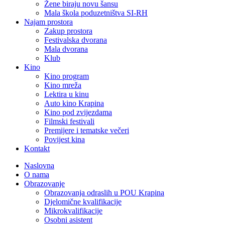
Žene biraju novu šansu
Mala škola poduzetništva SI-RH
Najam prostora
Zakup prostora
Festivalska dvorana
Mala dvorana
Klub
Kino
Kino program
Kino mreža
Lektira u kinu
Auto kino Krapina
Kino pod zvijezdama
Filmski festivali
Premijere i tematske večeri
Povijest kina
Kontakt
Naslovna
O nama
Obrazovanje
Obrazovanja odraslih u POU Krapina
Djelomične kvalifikacije
Mikrokvalifikacije
Osobni asistent