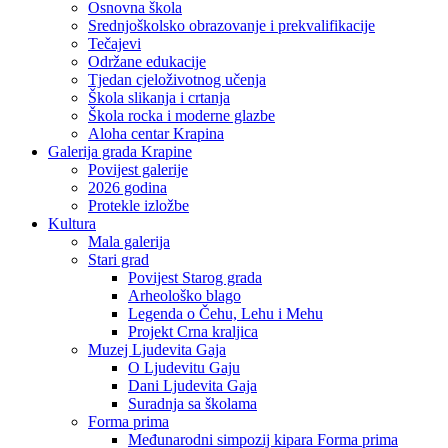
Osnovna škola
Srednjoškolsko obrazovanje i prekvalifikacije
Tečajevi
Održane edukacije
Tjedan cjeloživotnog učenja
Škola slikanja i crtanja
Škola rocka i moderne glazbe
Aloha centar Krapina
Galerija grada Krapine
Povijest galerije
2026 godina
Protekle izložbe
Kultura
Mala galerija
Stari grad
Povijest Starog grada
Arheološko blago
Legenda o Čehu, Lehu i Mehu
Projekt Crna kraljica
Muzej Ljudevita Gaja
O Ljudevitu Gaju
Dani Ljudevita Gaja
Suradnja sa školama
Forma prima
Međunarodni simpozij kipara Forma prima